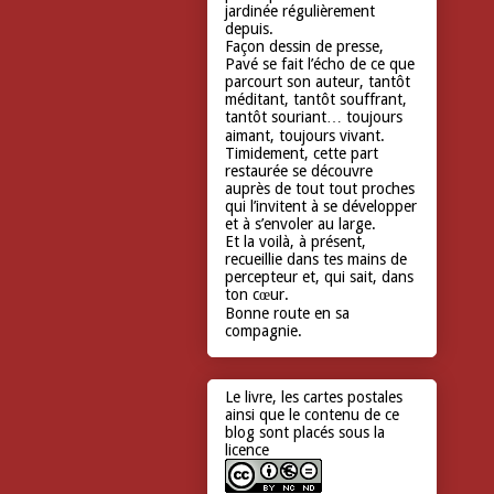
jardinée régulièrement
depuis.
Façon dessin de presse,
Pavé se fait l’écho de ce que
parcourt son auteur, tantôt
méditant, tantôt souffrant,
tantôt souriant… toujours
aimant, toujours vivant.
Timidement, cette part
restaurée se découvre
auprès de tout tout proches
qui l’invitent à se développer
et à s’envoler au large.
Et la voilà, à présent,
recueillie dans tes mains de
percepteur et, qui sait, dans
ton cœur.
Bonne route en sa
compagnie.
Le livre, les cartes postales
ainsi que le contenu de ce
blog sont placés sous la
licence