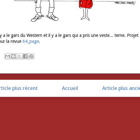
 y a le gars du Western et il y a le gars qui a pris une veste... terne. Projet
our la revue
64_page
.
rticle plus récent
Accueil
Article plus anci