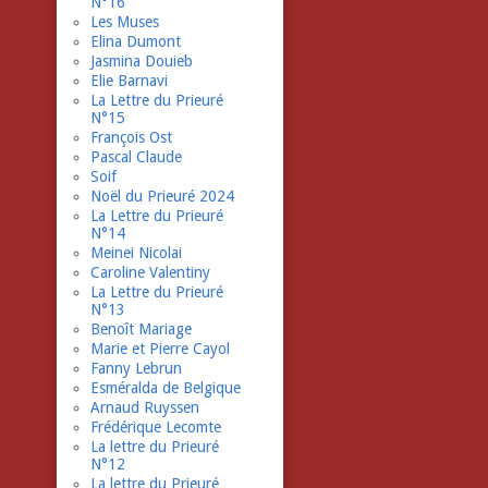
N°16
Les Muses
Elina Dumont
Jasmina Douieb
Elie Barnavi
La Lettre du Prieuré
N°15
François Ost
Pascal Claude
Soif
Noël du Prieuré 2024
La Lettre du Prieuré
N°14
Meinei Nicolai
Caroline Valentiny
La Lettre du Prieuré
N°13
Benoît Mariage
Marie et Pierre Cayol
Fanny Lebrun
Esméralda de Belgique
Arnaud Ruyssen
Frédérique Lecomte
La lettre du Prieuré
N°12
La lettre du Prieuré