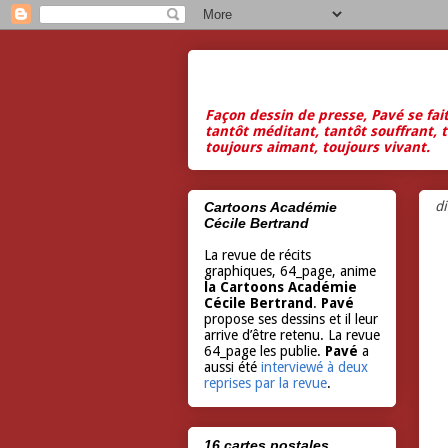
Façon dessin de presse, Pavé se fai
tantôt méditant, tantôt souffrant, t
toujours aimant, toujours vivant.
d
Cartoons Académie
Cécile Bertrand
La revue de récits
graphiques, 64_page, anime
la Cartoons Académie
Cécile Bertrand
.
Pavé
propose ses dessins et il leur
arrive d’être retenu. La revue
64_page les publie.
Pavé
a
aussi été
interviewé à deux
reprises par la revue
.
16 cartes postales