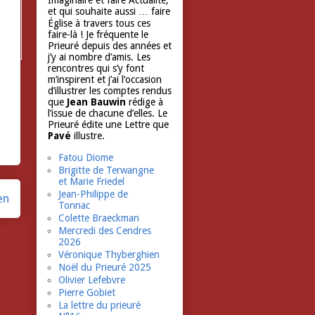
Imaginaire et faire Actualité,
et qui souhaite aussi … faire
Église à travers tous ces
faire-là ! Je fréquente le
Prieuré depuis des années et
j’y ai nombre d’amis. Les
rencontres qui s’y font
m’inspirent et j’ai l’occasion
d’illustrer les comptes rendus
que
Jean Bauwin
rédige à
l’issue de chacune d’elles. Le
Prieuré édite une Lettre que
Pavé
illustre.
Fatou Diome
Brigitte de Terwangne
et Marie Friedel
Jean-Philippe de
en
Tonnac
Colette Braeckman
Mercredi des Cendres
2026
Véronique Thyberghien
Noël du Prieuré 2025
Olivier Lefebvre
Pierre Gobiet
La lettre du prieuré