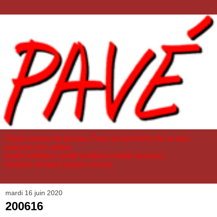
Façon dessin de presse, Pavé se fait l'écho de ce que
parcourt son auteur,
tantôt méditant, tantôt souffrant, tantôt souriant...
toujours aimant, toujours vivant.
mardi 16 juin 2020
200616