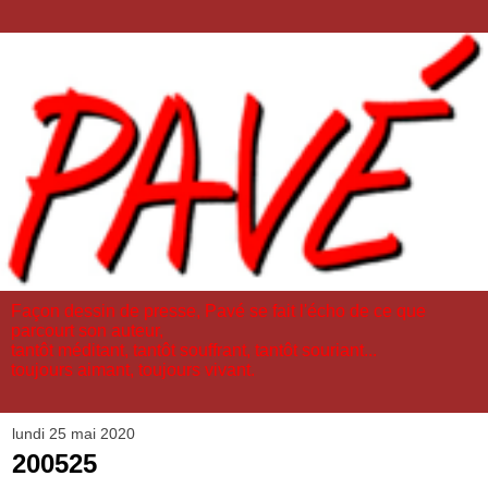
Façon dessin de presse, Pavé se fait l'écho de ce que
parcourt son auteur,
tantôt méditant, tantôt souffrant, tantôt souriant...
toujours aimant, toujours vivant.
lundi 25 mai 2020
200525