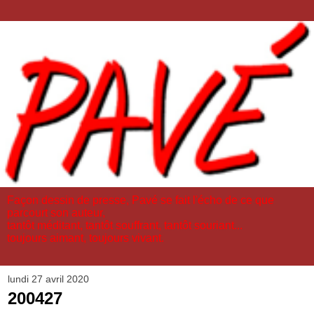
Façon dessin de presse, Pavé se fait l'écho de ce que
parcourt son auteur,
tantôt méditant, tantôt souffrant, tantôt souriant...
toujours aimant, toujours vivant.
lundi 27 avril 2020
200427