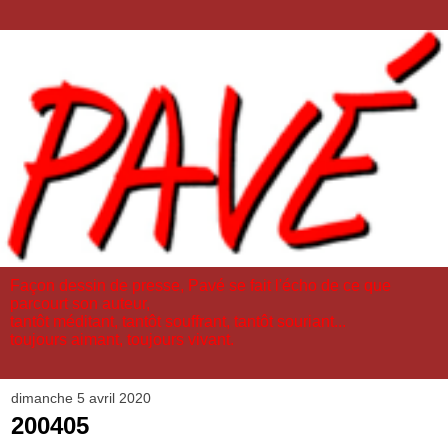
Façon dessin de presse, Pavé se fait l'écho de ce que
parcourt son auteur,
tantôt méditant, tantôt souffrant, tantôt souriant...
toujours aimant, toujours vivant.
dimanche 5 avril 2020
200405