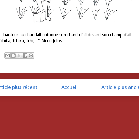
 chanteur au chandail entonne son chant d'ail devant son champ d'ail:
chika, tchika, tchi,..." Merci Julos.
rticle plus récent
Accueil
Article plus anci