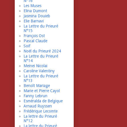
N°16
Les Muses
Elina Dumont
Jasmina Douieb
Elie Barnavi
La Lettre du Prieuré
N°15
François Ost
Pascal Claude
Soif
Noël du Prieuré 2024
La Lettre du Prieuré
N°14
Meinei Nicolai
Caroline Valentiny
La Lettre du Prieuré
N°13
Benoît Mariage
Marie et Pierre Cayol
Fanny Lebrun
Esméralda de Belgique
Arnaud Ruyssen
Frédérique Lecomte
La lettre du Prieuré
N°12
La lettre du Prieuré