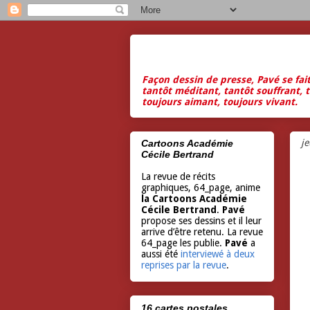
Façon dessin de presse, Pavé se fai
tantôt méditant, tantôt souffrant, t
toujours aimant, toujours vivant.
j
Cartoons Académie
Cécile Bertrand
La revue de récits
graphiques, 64_page, anime
la Cartoons Académie
Cécile Bertrand
.
Pavé
propose ses dessins et il leur
arrive d’être retenu. La revue
64_page les publie.
Pavé
a
aussi été
interviewé à deux
reprises par la revue
.
16 cartes postales