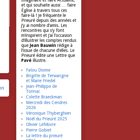
Imaginaire et faire Actualité,
et qui souhaite aussi … faire
Église à travers tous ces
faire-là ! Je fréquente le
Prieuré depuis des années et
j’y ai nombre d’amis. Les
rencontres qui s’y font
m’inspirent et j’ai l’occasion
d’illustrer les comptes rendus
que
Jean Bauwin
rédige à
l’issue de chacune d’elles. Le
Prieuré édite une Lettre que
Pavé
illustre.
Fatou Diome
Brigitte de Terwangne
et Marie Friedel
Jean-Philippe de
en
Tonnac
Colette Braeckman
Mercredi des Cendres
2026
Véronique Thyberghien
Noël du Prieuré 2025
Olivier Lefebvre
Pierre Gobiet
La lettre du prieuré