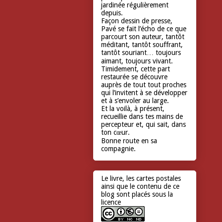
jardinée régulièrement
depuis.
Façon dessin de presse,
Pavé se fait l’écho de ce que
parcourt son auteur, tantôt
méditant, tantôt souffrant,
tantôt souriant… toujours
aimant, toujours vivant.
Timidement, cette part
restaurée se découvre
auprès de tout tout proches
qui l’invitent à se développer
et à s’envoler au large.
Et la voilà, à présent,
recueillie dans tes mains de
percepteur et, qui sait, dans
ton cœur.
Bonne route en sa
compagnie.
Le livre, les cartes postales
ainsi que le contenu de ce
blog sont placés sous la
licence