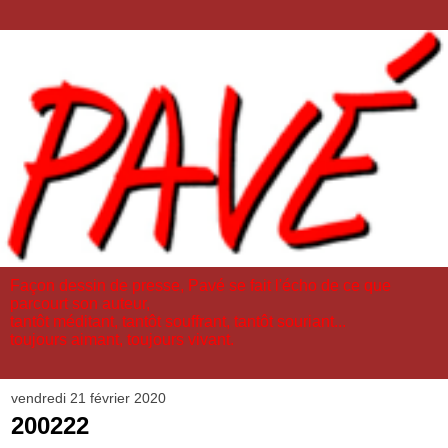
Façon dessin de presse, Pavé se fait l'écho de ce que
parcourt son auteur,
tantôt méditant, tantôt souffrant, tantôt souriant...
toujours aimant, toujours vivant.
vendredi 21 février 2020
200222