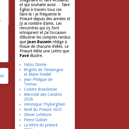
Imaginaire et faire Actualité,
et qui souhaite aussi … faire
Église à travers tous ces
faire-là ! Je fréquente le
Prieuré depuis des années et
j’y ai nombre d’amis. Les
rencontres qui s’y font
m’inspirent et j’ai l’occasion
d’illustrer les comptes rendus
que
Jean Bauwin
rédige à
l’issue de chacune d’elles. Le
Prieuré édite une Lettre que
Pavé
illustre.
Fatou Diome
Brigitte de Terwangne
et Marie Friedel
en
Jean-Philippe de
Tonnac
Colette Braeckman
Mercredi des Cendres
2026
Véronique Thyberghien
Noël du Prieuré 2025
Olivier Lefebvre
Pierre Gobiet
La lettre du prieuré