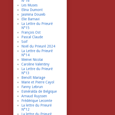
N°16
Les Muses
Elina Dumont
Jasmina Douieb
Elie Barnavi
La Lettre du Prieuré
N°15
François Ost
Pascal Claude
Soif
Noël du Prieuré 2024
La Lettre du Prieuré
N°14
Meinei Nicolai
Caroline Valentiny
La Lettre du Prieuré
N°13
Benoît Mariage
Marie et Pierre Cayol
Fanny Lebrun
Esméralda de Belgique
Arnaud Ruyssen
Frédérique Lecomte
La lettre du Prieuré
N°12
La lettre du Prieuré