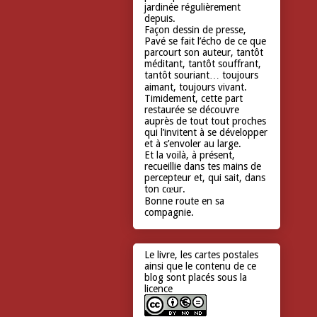
jardinée régulièrement
depuis.
Façon dessin de presse,
Pavé se fait l’écho de ce que
parcourt son auteur, tantôt
méditant, tantôt souffrant,
tantôt souriant… toujours
aimant, toujours vivant.
Timidement, cette part
restaurée se découvre
auprès de tout tout proches
qui l’invitent à se développer
et à s’envoler au large.
Et la voilà, à présent,
recueillie dans tes mains de
percepteur et, qui sait, dans
ton cœur.
Bonne route en sa
compagnie.
Le livre, les cartes postales
ainsi que le contenu de ce
blog sont placés sous la
licence