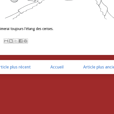
aimerai toujours l'étang des cerises.
rticle plus récent
Accueil
Article plus anci