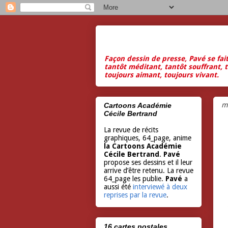
Façon dessin de presse, Pavé se fai
tantôt méditant, tantôt souffrant, t
toujours aimant, toujours vivant.
m
Cartoons Académie
Cécile Bertrand
La revue de récits
graphiques, 64_page, anime
la Cartoons Académie
Cécile Bertrand
.
Pavé
propose ses dessins et il leur
arrive d’être retenu. La revue
64_page les publie.
Pavé
a
aussi été
interviewé à deux
reprises par la revue
.
16 cartes postales