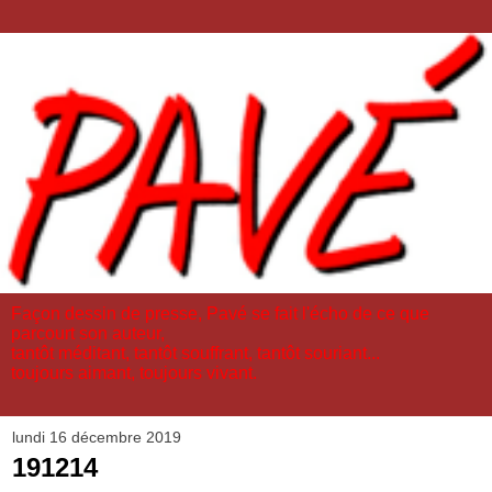
Façon dessin de presse, Pavé se fait l'écho de ce que
parcourt son auteur,
tantôt méditant, tantôt souffrant, tantôt souriant...
toujours aimant, toujours vivant.
lundi 16 décembre 2019
191214