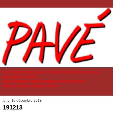
Façon dessin de presse, Pavé se fait l'écho de ce que
parcourt son auteur,
tantôt méditant, tantôt souffrant, tantôt souriant...
toujours aimant, toujours vivant.
lundi 16 décembre 2019
191213