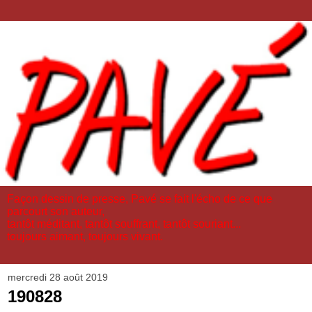
Façon dessin de presse, Pavé se fait l'écho de ce que
parcourt son auteur,
tantôt méditant, tantôt souffrant, tantôt souriant...
toujours aimant, toujours vivant.
mercredi 28 août 2019
190828