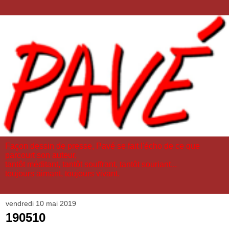
Façon dessin de presse, Pavé se fait l'écho de ce que
parcourt son auteur,
tantôt méditant, tantôt souffrant, tantôt souriant...
toujours aimant, toujours vivant.
vendredi 10 mai 2019
190510