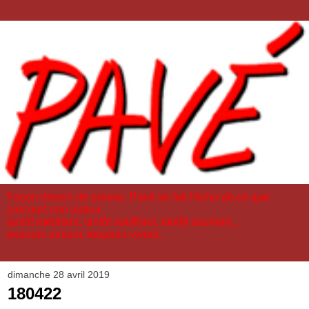
Façon dessin de presse, Pavé se fait l'écho de ce que
parcourt son auteur,
tantôt méditant, tantôt souffrant, tantôt souriant...
toujours aimant, toujours vivant.
dimanche 28 avril 2019
180422