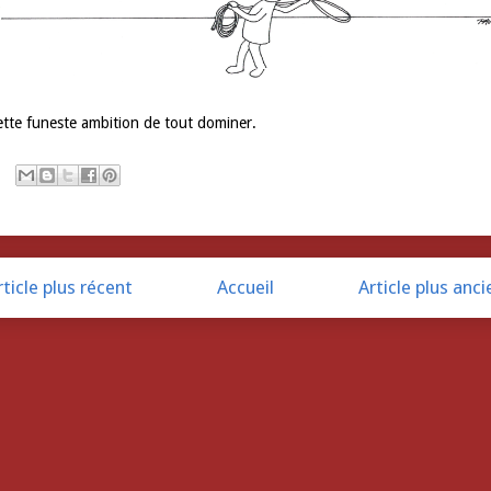
tte funeste ambition de tout dominer.
rticle plus récent
Accueil
Article plus anci