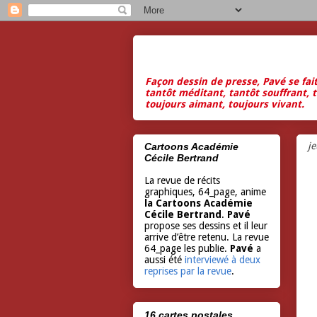
Façon dessin de presse, Pavé se fai
tantôt méditant, tantôt souffrant, t
toujours aimant, toujours vivant.
je
Cartoons Académie
Cécile Bertrand
La revue de récits
graphiques, 64_page, anime
la Cartoons Académie
Cécile Bertrand
.
Pavé
propose ses dessins et il leur
arrive d’être retenu. La revue
64_page les publie.
Pavé
a
aussi été
interviewé à deux
reprises par la revue
.
16 cartes postales