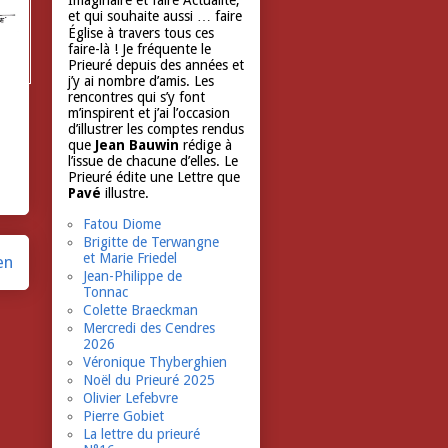
Imaginaire et faire Actualité,
et qui souhaite aussi … faire
Église à travers tous ces
faire-là ! Je fréquente le
Prieuré depuis des années et
j’y ai nombre d’amis. Les
rencontres qui s’y font
m’inspirent et j’ai l’occasion
d’illustrer les comptes rendus
que
Jean Bauwin
rédige à
l’issue de chacune d’elles. Le
Prieuré édite une Lettre que
Pavé
illustre.
Fatou Diome
Brigitte de Terwangne
et Marie Friedel
en
Jean-Philippe de
Tonnac
Colette Braeckman
Mercredi des Cendres
2026
Véronique Thyberghien
Noël du Prieuré 2025
Olivier Lefebvre
Pierre Gobiet
La lettre du prieuré