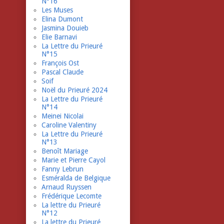
N°16
Les Muses
Elina Dumont
Jasmina Douieb
Elie Barnavi
La Lettre du Prieuré
N°15
François Ost
Pascal Claude
Soif
Noël du Prieuré 2024
La Lettre du Prieuré
N°14
Meinei Nicolai
Caroline Valentiny
La Lettre du Prieuré
N°13
Benoît Mariage
Marie et Pierre Cayol
Fanny Lebrun
Esméralda de Belgique
Arnaud Ruyssen
Frédérique Lecomte
La lettre du Prieuré
N°12
La lettre du Prieuré