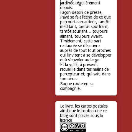
jardinée régulièrement
depuis.
Façon dessin de presse,
Pavé se fait l’écho de ce que
parcourt son auteur, tantôt
méditant, tantôt souffrant,
tantôt souriant… toujours
aimant, toujours vivant.
Timidement, cette part
restaurée se découvre
auprès de tout tout proches
qui l’invitent à se développer
et à s’envoler au large.
Et la voilà, à présent,
recueillie dans tes mains de
percepteur et, qui sait, dans
ton cœur.
Bonne route en sa
compagnie.
Le livre, les cartes postales
ainsi que le contenu de ce
blog sont placés sous la
licence