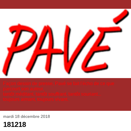
Façon dessin de presse, Pavé se fait l'écho de ce que
parcourt son auteur,
tantôt méditant, tantôt souffrant, tantôt souriant...
toujours aimant, toujours vivant.
mardi 18 décembre 2018
181218