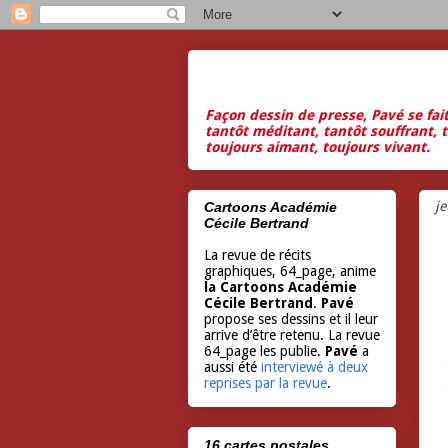
Façon dessin de presse, Pavé se fai
tantôt méditant, tantôt souffrant, t
toujours aimant, toujours vivant.
j
Cartoons Académie
Cécile Bertrand
La revue de récits
graphiques, 64_page, anime
la Cartoons Académie
Cécile Bertrand
.
Pavé
propose ses dessins et il leur
arrive d’être retenu. La revue
64_page les publie.
Pavé
a
aussi été
interviewé à deux
reprises par la revue
.
16 cartes postales