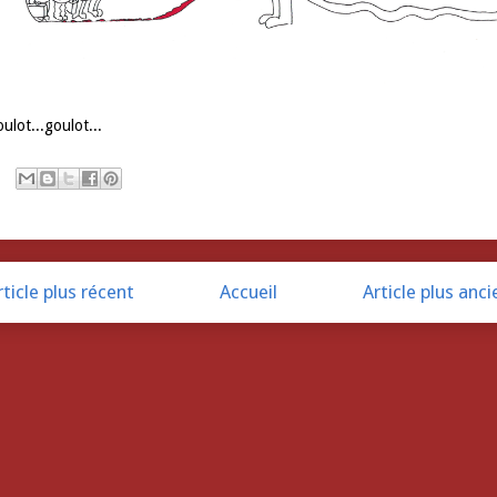
ulot...goulot...
rticle plus récent
Accueil
Article plus anci