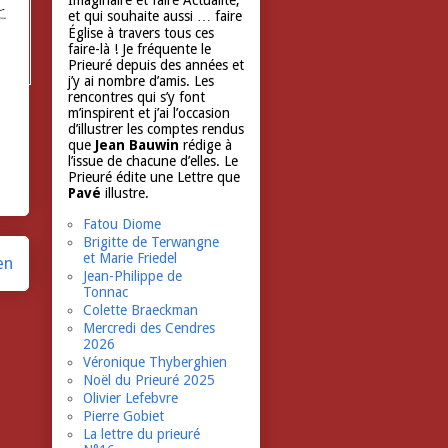
Imaginaire et faire Actualité,
et qui souhaite aussi … faire
Église à travers tous ces
faire-là ! Je fréquente le
Prieuré depuis des années et
j’y ai nombre d’amis. Les
rencontres qui s’y font
m’inspirent et j’ai l’occasion
d’illustrer les comptes rendus
que
Jean Bauwin
rédige à
l’issue de chacune d’elles. Le
Prieuré édite une Lettre que
Pavé
illustre.
Fatou Diome
Brigitte de Terwangne
et Marie Friedel
en
Jean-Philippe de
Tonnac
Colette Braeckman
Mercredi des Cendres
2026
Véronique Thyberghien
Noël du Prieuré 2025
Olivier Lefebvre
Pierre Gobiet
La lettre du prieuré