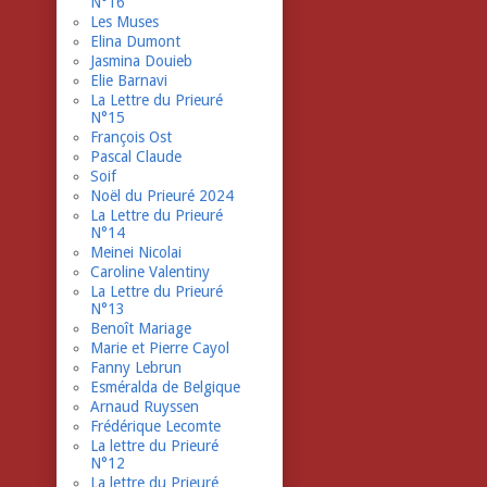
N°16
Les Muses
Elina Dumont
Jasmina Douieb
Elie Barnavi
La Lettre du Prieuré
N°15
François Ost
Pascal Claude
Soif
Noël du Prieuré 2024
La Lettre du Prieuré
N°14
Meinei Nicolai
Caroline Valentiny
La Lettre du Prieuré
N°13
Benoît Mariage
Marie et Pierre Cayol
Fanny Lebrun
Esméralda de Belgique
Arnaud Ruyssen
Frédérique Lecomte
La lettre du Prieuré
N°12
La lettre du Prieuré