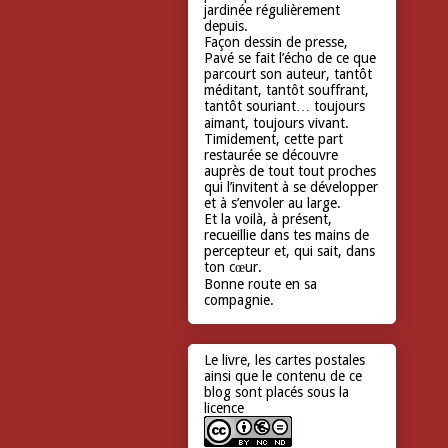
jardinée régulièrement
depuis.
Façon dessin de presse,
Pavé se fait l’écho de ce que
parcourt son auteur, tantôt
méditant, tantôt souffrant,
tantôt souriant… toujours
aimant, toujours vivant.
Timidement, cette part
restaurée se découvre
auprès de tout tout proches
qui l’invitent à se développer
et à s’envoler au large.
Et la voilà, à présent,
recueillie dans tes mains de
percepteur et, qui sait, dans
ton cœur.
Bonne route en sa
compagnie.
Le livre, les cartes postales
ainsi que le contenu de ce
blog sont placés sous la
licence