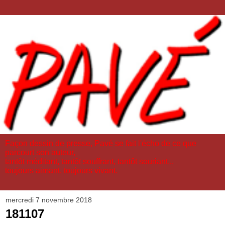
Façon dessin de presse, Pavé se fait l'écho de ce que
parcourt son auteur,
tantôt méditant, tantôt souffrant, tantôt souriant...
toujours aimant, toujours vivant.
mercredi 7 novembre 2018
181107