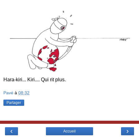
Hara-kiri... Kiri.... Qui rit plus.
Pavé
à
08:32
Partager
‹
›
Accueil