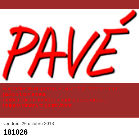
Façon dessin de presse, Pavé se fait l'écho de ce que
parcourt son auteur,
tantôt méditant, tantôt souffrant, tantôt souriant...
toujours aimant, toujours vivant.
vendredi 26 octobre 2018
181026