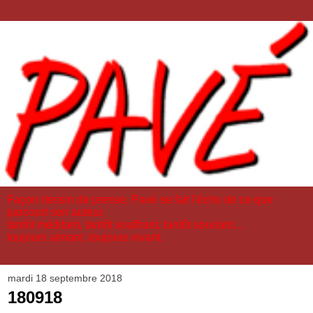
Façon dessin de presse, Pavé se fait l'écho de ce que
parcourt son auteur,
tantôt méditant, tantôt souffrant, tantôt souriant...
toujours aimant, toujours vivant.
mardi 18 septembre 2018
180918