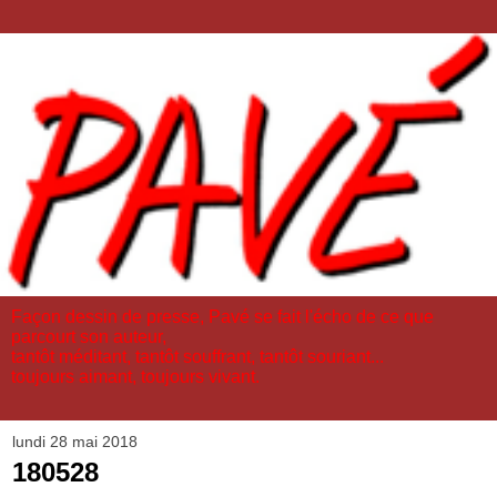
Façon dessin de presse, Pavé se fait l'écho de ce que
parcourt son auteur,
tantôt méditant, tantôt souffrant, tantôt souriant...
toujours aimant, toujours vivant.
lundi 28 mai 2018
180528