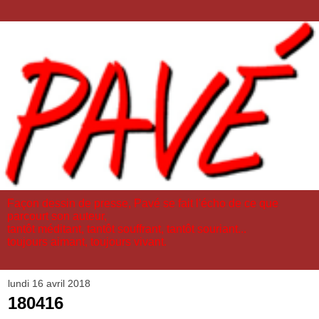
Façon dessin de presse, Pavé se fait l'écho de ce que
parcourt son auteur,
tantôt méditant, tantôt souffrant, tantôt souriant...
toujours aimant, toujours vivant.
lundi 16 avril 2018
180416