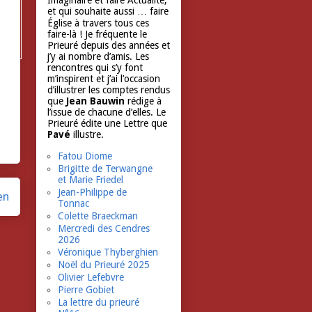
Imaginaire et faire Actualité,
et qui souhaite aussi … faire
Église à travers tous ces
faire-là ! Je fréquente le
Prieuré depuis des années et
j’y ai nombre d’amis. Les
rencontres qui s’y font
m’inspirent et j’ai l’occasion
d’illustrer les comptes rendus
que
Jean Bauwin
rédige à
l’issue de chacune d’elles. Le
Prieuré édite une Lettre que
Pavé
illustre.
Fatou Diome
Brigitte de Terwangne
et Marie Friedel
Jean-Philippe de
en
Tonnac
Colette Braeckman
Mercredi des Cendres
2026
Véronique Thyberghien
Noël du Prieuré 2025
Olivier Lefebvre
Pierre Gobiet
La lettre du prieuré