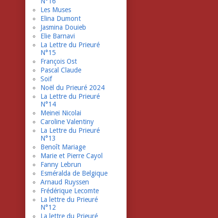
N°16
Les Muses
Elina Dumont
Jasmina Douieb
Elie Barnavi
La Lettre du Prieuré
N°15
François Ost
Pascal Claude
Soif
Noël du Prieuré 2024
La Lettre du Prieuré
N°14
Meinei Nicolai
Caroline Valentiny
La Lettre du Prieuré
N°13
Benoît Mariage
Marie et Pierre Cayol
Fanny Lebrun
Esméralda de Belgique
Arnaud Ruyssen
Frédérique Lecomte
La lettre du Prieuré
N°12
La lettre du Prieuré