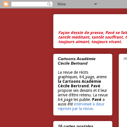
Façon dessin de presse, Pavé se fai
tantôt méditant, tantôt souffrant, t
toujours aimant, toujours vivant.
m
Cartoons Académie
Cécile Bertrand
La revue de récits
graphiques, 64_page, anime
la Cartoons Académie
Cécile Bertrand
.
Pavé
propose ses dessins et il leur
arrive d’être retenu. La revue
64_page les publie.
Pavé
a
aussi été
interviewé à deux
reprises par la revue
.
16 cartes postales