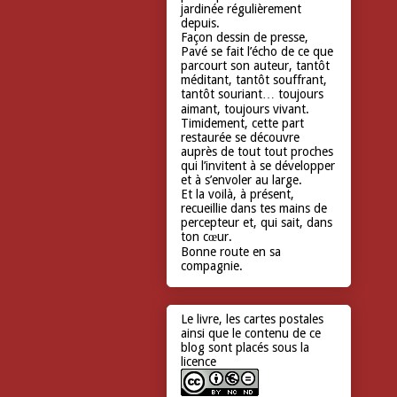
jardinée régulièrement
depuis.
Façon dessin de presse,
Pavé se fait l’écho de ce que
parcourt son auteur, tantôt
méditant, tantôt souffrant,
tantôt souriant… toujours
aimant, toujours vivant.
Timidement, cette part
restaurée se découvre
auprès de tout tout proches
qui l’invitent à se développer
et à s’envoler au large.
Et la voilà, à présent,
recueillie dans tes mains de
percepteur et, qui sait, dans
ton cœur.
Bonne route en sa
compagnie.
Le livre, les cartes postales
ainsi que le contenu de ce
blog sont placés sous la
licence