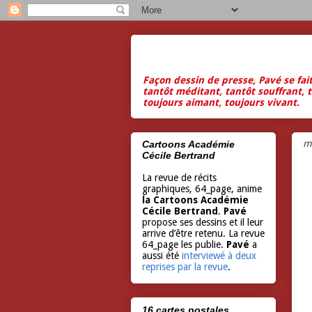
Façon dessin de presse, Pavé se fai
tantôt méditant, tantôt souffrant, t
toujours aimant, toujours vivant.
m
Cartoons Académie
Cécile Bertrand
La revue de récits
graphiques, 64_page, anime
la Cartoons Académie
Cécile Bertrand
.
Pavé
propose ses dessins et il leur
arrive d’être retenu. La revue
64_page les publie.
Pavé
a
aussi été
interviewé à deux
reprises par la revue
.
16 cartes postales