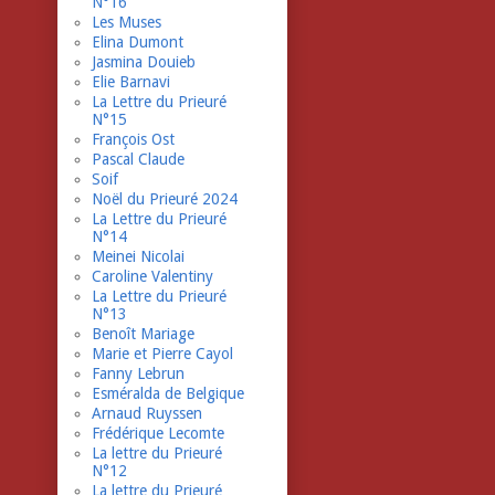
N°16
Les Muses
Elina Dumont
Jasmina Douieb
Elie Barnavi
La Lettre du Prieuré
N°15
François Ost
Pascal Claude
Soif
Noël du Prieuré 2024
La Lettre du Prieuré
N°14
Meinei Nicolai
Caroline Valentiny
La Lettre du Prieuré
N°13
Benoît Mariage
Marie et Pierre Cayol
Fanny Lebrun
Esméralda de Belgique
Arnaud Ruyssen
Frédérique Lecomte
La lettre du Prieuré
N°12
La lettre du Prieuré