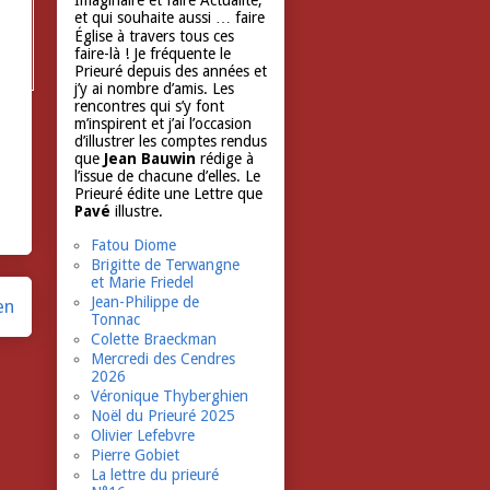
Imaginaire et faire Actualité,
et qui souhaite aussi … faire
Église à travers tous ces
faire-là ! Je fréquente le
Prieuré depuis des années et
j’y ai nombre d’amis. Les
rencontres qui s’y font
m’inspirent et j’ai l’occasion
d’illustrer les comptes rendus
que
Jean Bauwin
rédige à
l’issue de chacune d’elles. Le
Prieuré édite une Lettre que
Pavé
illustre.
Fatou Diome
Brigitte de Terwangne
et Marie Friedel
Jean-Philippe de
en
Tonnac
Colette Braeckman
Mercredi des Cendres
2026
Véronique Thyberghien
Noël du Prieuré 2025
Olivier Lefebvre
Pierre Gobiet
La lettre du prieuré