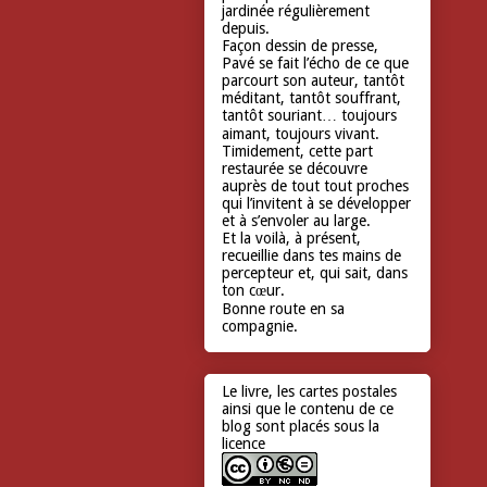
jardinée régulièrement
depuis.
Façon dessin de presse,
Pavé se fait l’écho de ce que
parcourt son auteur, tantôt
méditant, tantôt souffrant,
tantôt souriant… toujours
aimant, toujours vivant.
Timidement, cette part
restaurée se découvre
auprès de tout tout proches
qui l’invitent à se développer
et à s’envoler au large.
Et la voilà, à présent,
recueillie dans tes mains de
percepteur et, qui sait, dans
ton cœur.
Bonne route en sa
compagnie.
Le livre, les cartes postales
ainsi que le contenu de ce
blog sont placés sous la
licence