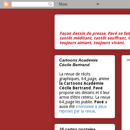
Façon dessin de presse, Pavé se fai
tantôt méditant, tantôt souffrant, t
toujours aimant, toujours vivant.
m
Cartoons Académie
Cécile Bertrand
La revue de récits
graphiques, 64_page, anime
la Cartoons Académie
Cécile Bertrand
.
Pavé
propose ses dessins et il leur
arrive d’être retenu. La revue
64_page les publie.
Pavé
a
aussi été
interviewé à deux
reprises par la revue
.
16 cartes postales