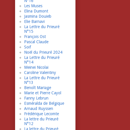
N°16
Les Muses
Elina Dumont
Jasmina Douieb
Elie Barnavi
La Lettre du Prieuré
N°15
François Ost
Pascal Claude
Soif
Noël du Prieuré 2024
La Lettre du Prieuré
N°14
Meinei Nicolai
Caroline Valentiny
La Lettre du Prieuré
N°13
Benoît Mariage
Marie et Pierre Cayol
Fanny Lebrun
Esméralda de Belgique
Arnaud Ruyssen
Frédérique Lecomte
La lettre du Prieuré
N°12
La lettre du Prieuré