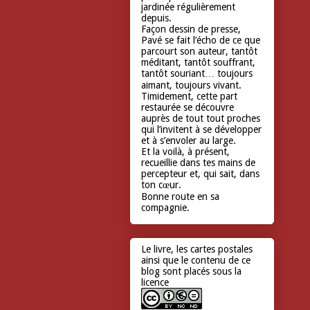
jardinée régulièrement
depuis.
Façon dessin de presse,
Pavé se fait l’écho de ce que
parcourt son auteur, tantôt
méditant, tantôt souffrant,
tantôt souriant… toujours
aimant, toujours vivant.
Timidement, cette part
restaurée se découvre
auprès de tout tout proches
qui l’invitent à se développer
et à s’envoler au large.
Et la voilà, à présent,
recueillie dans tes mains de
percepteur et, qui sait, dans
ton cœur.
Bonne route en sa
compagnie.
Le livre, les cartes postales
ainsi que le contenu de ce
blog sont placés sous la
licence