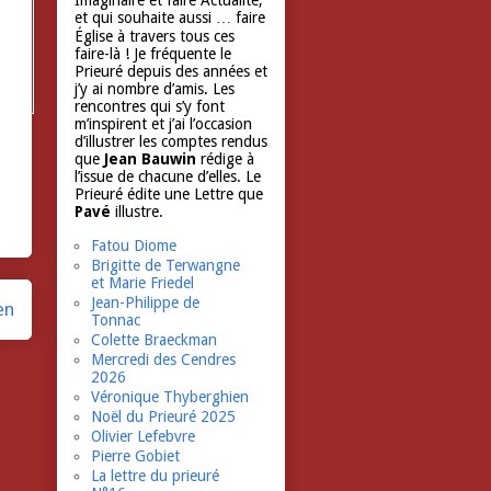
Imaginaire et faire Actualité,
et qui souhaite aussi … faire
Église à travers tous ces
faire-là ! Je fréquente le
Prieuré depuis des années et
j’y ai nombre d’amis. Les
rencontres qui s’y font
m’inspirent et j’ai l’occasion
d’illustrer les comptes rendus
que
Jean Bauwin
rédige à
l’issue de chacune d’elles. Le
Prieuré édite une Lettre que
Pavé
illustre.
Fatou Diome
Brigitte de Terwangne
et Marie Friedel
Jean-Philippe de
en
Tonnac
Colette Braeckman
Mercredi des Cendres
2026
Véronique Thyberghien
Noël du Prieuré 2025
Olivier Lefebvre
Pierre Gobiet
La lettre du prieuré