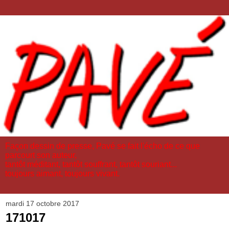
Façon dessin de presse, Pavé se fait l'écho de ce que
parcourt son auteur,
tantôt méditant, tantôt souffrant, tantôt souriant...
toujours aimant, toujours vivant.
mardi 17 octobre 2017
171017