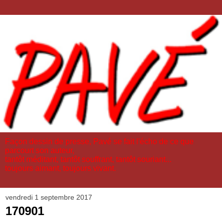
Façon dessin de presse, Pavé se fait l'écho de ce que
parcourt son auteur,
tantôt méditant, tantôt souffrant, tantôt souriant...
toujours aimant, toujours vivant.
vendredi 1 septembre 2017
170901