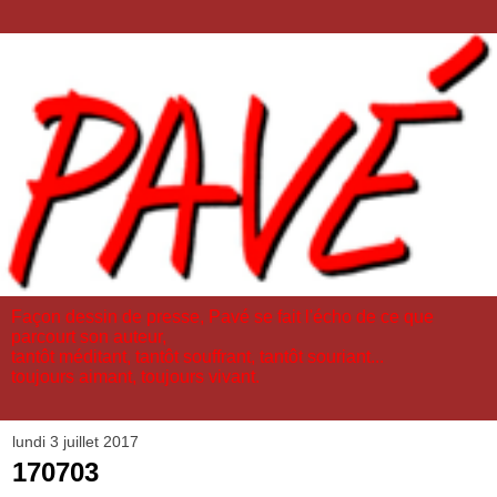
Façon dessin de presse, Pavé se fait l'écho de ce que
parcourt son auteur,
tantôt méditant, tantôt souffrant, tantôt souriant...
toujours aimant, toujours vivant.
lundi 3 juillet 2017
170703