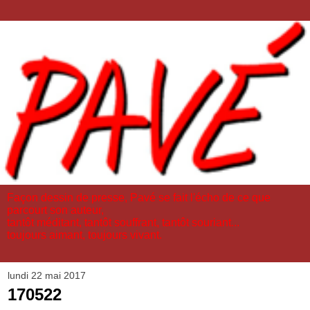
Façon dessin de presse, Pavé se fait l'écho de ce que
parcourt son auteur,
tantôt méditant, tantôt souffrant, tantôt souriant...
toujours aimant, toujours vivant.
lundi 22 mai 2017
170522