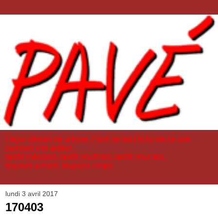
Façon dessin de presse, Pavé se fait l'écho de ce que
parcourt son auteur,
tantôt méditant, tantôt souffrant, tantôt souriant...
toujours aimant, toujours vivant.
lundi 3 avril 2017
170403