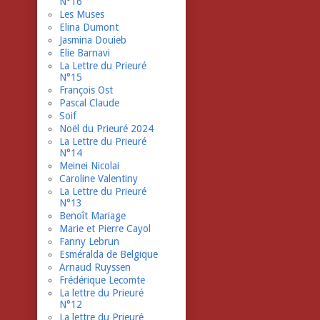
N°16
Les Muses
Elina Dumont
Jasmina Douieb
Elie Barnavi
La Lettre du Prieuré
N°15
François Ost
Pascal Claude
Soif
Noël du Prieuré 2024
La Lettre du Prieuré
N°14
Meinei Nicolai
Caroline Valentiny
La Lettre du Prieuré
N°13
Benoît Mariage
Marie et Pierre Cayol
Fanny Lebrun
Esméralda de Belgique
Arnaud Ruyssen
Frédérique Lecomte
La lettre du Prieuré
N°12
La lettre du Prieuré