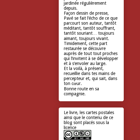
jardinée régulièrement
depuis.
Façon dessin de presse,
Pavé se fait l’écho de ce que
parcourt son auteur, tantôt
méditant, tantôt souffrant,
tantôt souriant… toujours
aimant, toujours vivant.
Timidement, cette part
restaurée se découvre
auprès de tout tout proches
qui l’invitent à se développer
et à s’envoler au large.
Et la voilà, à présent,
recueillie dans tes mains de
percepteur et, qui sait, dans
ton cœur.
Bonne route en sa
compagnie.
Le livre, les cartes postales
ainsi que le contenu de ce
blog sont placés sous la
licence