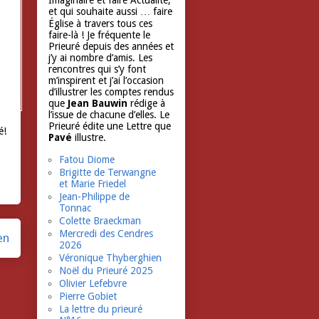
Imaginaire et faire Actualité,
et qui souhaite aussi … faire
Église à travers tous ces
faire-là ! Je fréquente le
Prieuré depuis des années et
j’y ai nombre d’amis. Les
rencontres qui s’y font
m’inspirent et j’ai l’occasion
d’illustrer les comptes rendus
que
Jean Bauwin
rédige à
l’issue de chacune d’elles. Le
Prieuré édite une Lettre que
é!
Pavé
illustre.
Fatou Diome
Brigitte de Terwangne
et Marie Friedel
Jean-Philippe de
Tonnac
Colette Braeckman
Mercredi des Cendres
en
2026
Véronique Thyberghien
Noël du Prieuré 2025
Olivier Lefebvre
Pierre Gobiet
La lettre du prieuré