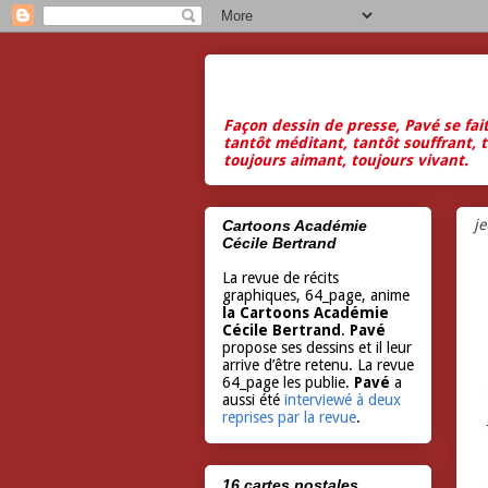
Façon dessin de presse, Pavé se fai
tantôt méditant, tantôt souffrant, t
toujours aimant, toujours vivant.
je
Cartoons Académie
Cécile Bertrand
La revue de récits
graphiques, 64_page, anime
la Cartoons Académie
Cécile Bertrand
.
Pavé
propose ses dessins et il leur
arrive d’être retenu. La revue
64_page les publie.
Pavé
a
aussi été
interviewé à deux
reprises par la revue
.
16 cartes postales