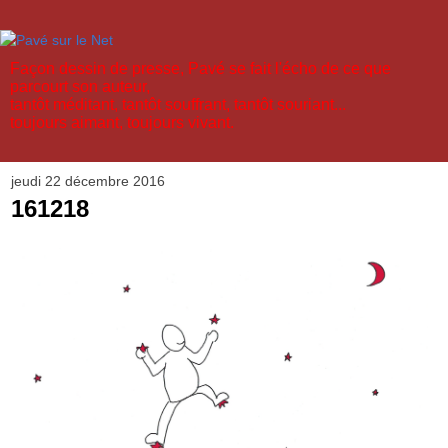
Façon dessin de presse, Pavé se fait l'écho de ce que
parcourt son auteur,
tantôt méditant, tantôt souffrant, tantôt souriant...
toujours aimant, toujours vivant.
jeudi 22 décembre 2016
161218