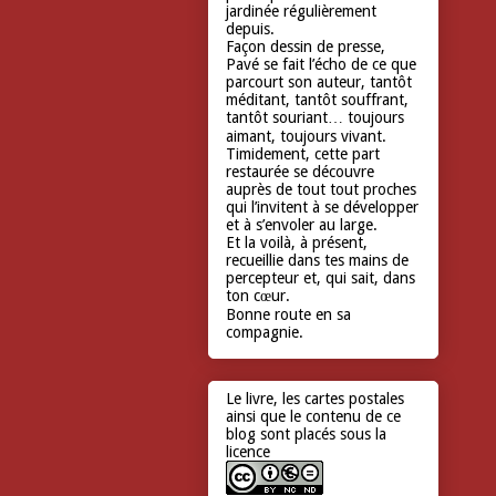
jardinée régulièrement
depuis.
Façon dessin de presse,
Pavé se fait l’écho de ce que
parcourt son auteur, tantôt
méditant, tantôt souffrant,
tantôt souriant… toujours
aimant, toujours vivant.
Timidement, cette part
restaurée se découvre
auprès de tout tout proches
qui l’invitent à se développer
et à s’envoler au large.
Et la voilà, à présent,
recueillie dans tes mains de
percepteur et, qui sait, dans
ton cœur.
Bonne route en sa
compagnie.
Le livre, les cartes postales
ainsi que le contenu de ce
blog sont placés sous la
licence