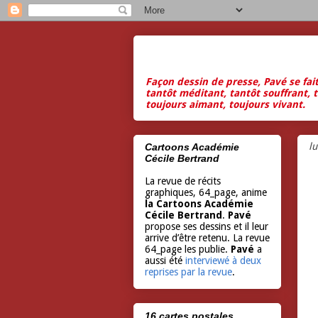
Façon dessin de presse, Pavé se fai
tantôt méditant, tantôt souffrant, t
toujours aimant, toujours vivant.
l
Cartoons Académie
Cécile Bertrand
La revue de récits
graphiques, 64_page, anime
la Cartoons Académie
Cécile Bertrand
.
Pavé
propose ses dessins et il leur
arrive d’être retenu. La revue
64_page les publie.
Pavé
a
aussi été
interviewé à deux
reprises par la revue
.
16 cartes postales