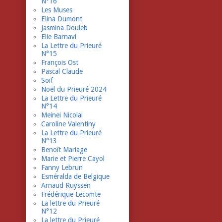
N°16
Les Muses
Elina Dumont
Jasmina Douieb
Elie Barnavi
La Lettre du Prieuré
N°15
François Ost
Pascal Claude
Soif
Noël du Prieuré 2024
La Lettre du Prieuré
N°14
Meinei Nicolai
Caroline Valentiny
La Lettre du Prieuré
N°13
Benoît Mariage
Marie et Pierre Cayol
Fanny Lebrun
Esméralda de Belgique
Arnaud Ruyssen
Frédérique Lecomte
La lettre du Prieuré
N°12
La lettre du Prieuré