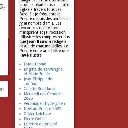
Imaginaire et faire Actualité,
et qui souhaite aussi … faire
Église à travers tous ces
faire-là ! Je fréquente le
Prieuré depuis des années et
j’y ai nombre d’amis. Les
rencontres qui s’y font
m’inspirent et j’ai l’occasion
d’illustrer les comptes rendus
que
Jean Bauwin
rédige à
l’issue de chacune d’elles. Le
Prieuré édite une Lettre que
Pavé
illustre.
Fatou Diome
Brigitte de Terwangne
et Marie Friedel
Jean-Philippe de
Tonnac
en
Colette Braeckman
Mercredi des Cendres
2026
Véronique Thyberghien
Noël du Prieuré 2025
Olivier Lefebvre
Pierre Gobiet
La lettre du prieuré