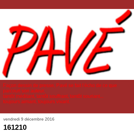
Façon dessin de presse, Pavé se fait l'écho de ce que
parcourt son auteur,
tantôt méditant, tantôt souffrant, tantôt souriant...
toujours aimant, toujours vivant.
vendredi 9 décembre 2016
161210