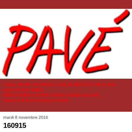
Façon dessin de presse, Pavé se fait l'écho de ce que
parcourt son auteur,
tantôt méditant, tantôt souffrant, tantôt souriant...
toujours aimant, toujours vivant.
mardi 8 novembre 2016
160915