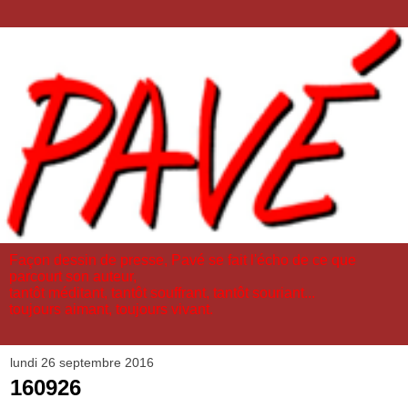
Façon dessin de presse, Pavé se fait l'écho de ce que
parcourt son auteur,
tantôt méditant, tantôt souffrant, tantôt souriant...
toujours aimant, toujours vivant.
lundi 26 septembre 2016
160926