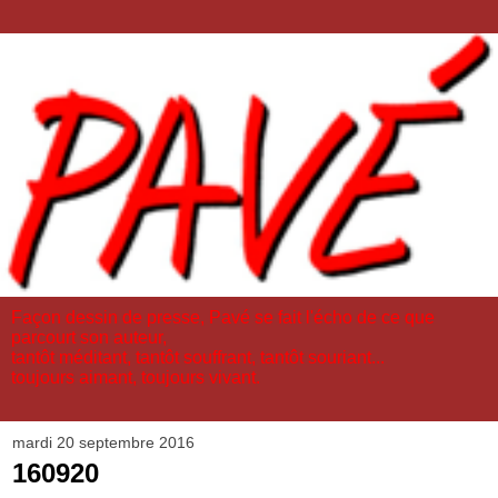
Façon dessin de presse, Pavé se fait l'écho de ce que
parcourt son auteur,
tantôt méditant, tantôt souffrant, tantôt souriant...
toujours aimant, toujours vivant.
mardi 20 septembre 2016
160920