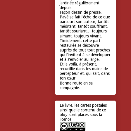
jardinée régulièrement
depuis.
Façon dessin de presse,
Pavé se fait l’écho de ce que
parcourt son auteur, tantôt
méditant, tantôt souffrant,
tantôt souriant… toujours
aimant, toujours vivant.
Timidement, cette part
restaurée se découvre
auprès de tout tout proches
qui l’invitent à se développer
et à s’envoler au large.
Et la voilà, à présent,
recueillie dans tes mains de
percepteur et, qui sait, dans
ton cœur.
Bonne route en sa
compagnie.
Le livre, les cartes postales
ainsi que le contenu de ce
blog sont placés sous la
licence