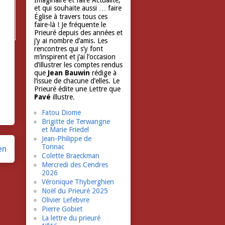
Imaginaire et faire Actualité,
et qui souhaite aussi … faire
Église à travers tous ces
faire-là ! Je fréquente le
Prieuré depuis des années et
j’y ai nombre d’amis. Les
rencontres qui s’y font
m’inspirent et j’ai l’occasion
d’illustrer les comptes rendus
que
Jean Bauwin
rédige à
l’issue de chacune d’elles. Le
Prieuré édite une Lettre que
Pavé
illustre.
Fatou Diome
Brigitte de Terwangne
et Marie Friedel
Jean-Philippe de
Tonnac
en
Colette Braeckman
Mercredi des Cendres
2026
Véronique Thyberghien
Noël du Prieuré 2025
Olivier Lefebvre
Pierre Gobiet
La lettre du prieuré