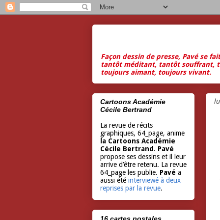
Façon dessin de presse, Pavé se fai
tantôt méditant, tantôt souffrant, t
toujours aimant, toujours vivant.
l
Cartoons Académie
Cécile Bertrand
La revue de récits
graphiques, 64_page, anime
la Cartoons Académie
Cécile Bertrand
.
Pavé
propose ses dessins et il leur
arrive d’être retenu. La revue
64_page les publie.
Pavé
a
aussi été
interviewé à deux
reprises par la revue
.
16 cartes postales