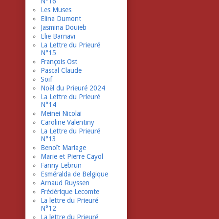
N°16
Les Muses
Elina Dumont
Jasmina Douieb
Elie Barnavi
La Lettre du Prieuré
N°15
François Ost
Pascal Claude
Soif
Noël du Prieuré 2024
La Lettre du Prieuré
N°14
Meinei Nicolai
Caroline Valentiny
La Lettre du Prieuré
N°13
Benoît Mariage
Marie et Pierre Cayol
Fanny Lebrun
Esméralda de Belgique
Arnaud Ruyssen
Frédérique Lecomte
La lettre du Prieuré
N°12
La lettre du Prieuré