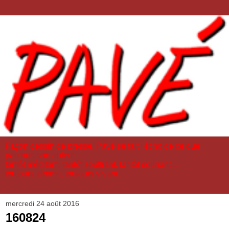
Façon dessin de presse, Pavé se fait l'écho de ce que
parcourt son auteur,
tantôt méditant, tantôt souffrant, tantôt souriant...
toujours aimant, toujours vivant.
mercredi 24 août 2016
160824