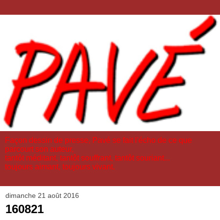
Façon dessin de presse, Pavé se fait l'écho de ce que
parcourt son auteur,
tantôt méditant, tantôt souffrant, tantôt souriant...
toujours aimant, toujours vivant.
dimanche 21 août 2016
160821