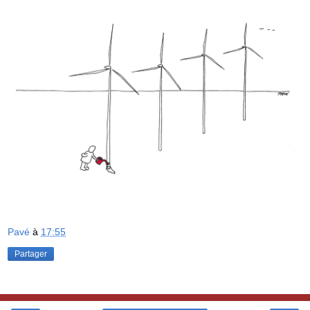
Pavé
à
17:55
Partager