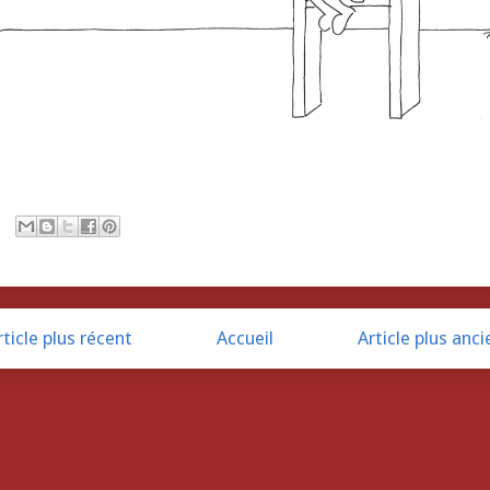
rticle plus récent
Accueil
Article plus anci