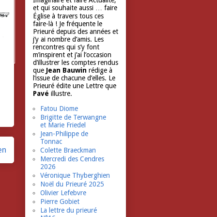
Imaginaire et faire Actualité,
et qui souhaite aussi … faire
Église à travers tous ces
faire-là ! Je fréquente le
Prieuré depuis des années et
j’y ai nombre d’amis. Les
rencontres qui s’y font
m’inspirent et j’ai l’occasion
d’illustrer les comptes rendus
que
Jean Bauwin
rédige à
l’issue de chacune d’elles. Le
Prieuré édite une Lettre que
Pavé
illustre.
Fatou Diome
Brigitte de Terwangne
et Marie Friedel
Jean-Philippe de
Tonnac
en
Colette Braeckman
Mercredi des Cendres
2026
Véronique Thyberghien
Noël du Prieuré 2025
Olivier Lefebvre
Pierre Gobiet
La lettre du prieuré