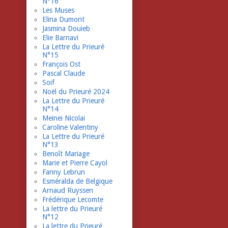
N°16
Les Muses
Elina Dumont
Jasmina Douieb
Elie Barnavi
La Lettre du Prieuré
N°15
François Ost
Pascal Claude
Soif
Noël du Prieuré 2024
La Lettre du Prieuré
N°14
Meinei Nicolai
Caroline Valentiny
La Lettre du Prieuré
N°13
Benoît Mariage
Marie et Pierre Cayol
Fanny Lebrun
Esméralda de Belgique
Arnaud Ruyssen
Frédérique Lecomte
La lettre du Prieuré
N°12
La lettre du Prieuré