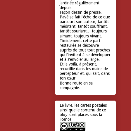
jardinée régulièrement
depuis.
Façon dessin de presse,
Pavé se fait l’écho de ce que
parcourt son auteur, tantôt
méditant, tantôt souffrant,
tantôt souriant… toujours
aimant, toujours vivant.
Timidement, cette part
restaurée se découvre
auprès de tout tout proches
qui l’invitent à se développer
et à s’envoler au large.
Et la voilà, à présent,
recueillie dans tes mains de
percepteur et, qui sait, dans
ton cœur.
Bonne route en sa
compagnie.
Le livre, les cartes postales
ainsi que le contenu de ce
blog sont placés sous la
licence