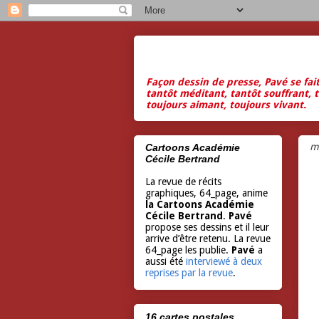
Façon dessin de presse, Pavé se fai
tantôt méditant, tantôt souffrant, t
toujours aimant, toujours vivant.
m
Cartoons Académie
Cécile Bertrand
La revue de récits
graphiques, 64_page, anime
la Cartoons Académie
Cécile Bertrand
.
Pavé
propose ses dessins et il leur
arrive d’être retenu. La revue
64_page les publie.
Pavé
a
aussi été
interviewé à deux
reprises par la revue
.
16 cartes postales