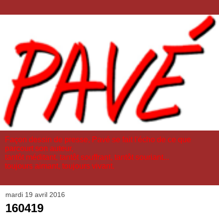
Façon dessin de presse, Pavé se fait l'écho de ce que
parcourt son auteur,
tantôt méditant, tantôt souffrant, tantôt souriant...
toujours aimant, toujours vivant.
mardi 19 avril 2016
160419