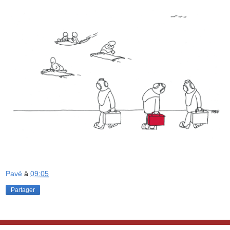
Pavé
à
09:05
Partager