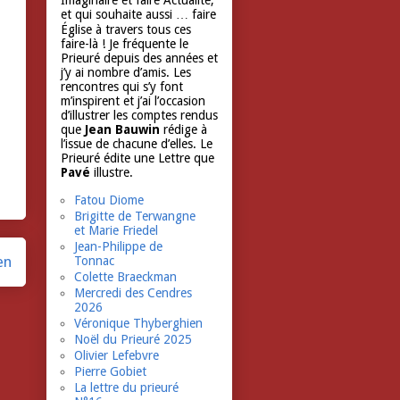
Imaginaire et faire Actualité,
et qui souhaite aussi … faire
Église à travers tous ces
faire-là ! Je fréquente le
Prieuré depuis des années et
j’y ai nombre d’amis. Les
rencontres qui s’y font
m’inspirent et j’ai l’occasion
d’illustrer les comptes rendus
que
Jean Bauwin
rédige à
l’issue de chacune d’elles. Le
Prieuré édite une Lettre que
Pavé
illustre.
Fatou Diome
Brigitte de Terwangne
et Marie Friedel
Jean-Philippe de
en
Tonnac
Colette Braeckman
Mercredi des Cendres
2026
Véronique Thyberghien
Noël du Prieuré 2025
Olivier Lefebvre
Pierre Gobiet
La lettre du prieuré