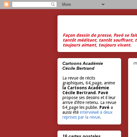
Façon dessin de presse, Pavé se fai
tantôt méditant, tantôt souffrant, t
toujours aimant, toujours vivant.
m
Cartoons Académie
Cécile Bertrand
La revue de récits
graphiques, 64_page, anime
la Cartoons Académie
Cécile Bertrand
.
Pavé
propose ses dessins et il leur
arrive d’être retenu. La revue
64_page les publie.
Pavé
a
aussi été
interviewé à deux
reprises par la revue
.
16 cartes postales