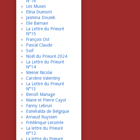
N°16
Les Muses
Elina Dumont
Jasmina Douieb
Elie Barnavi
La Lettre du Prieuré
N°15
François Ost
Pascal Claude
Soif
Noël du Prieuré 2024
La Lettre du Prieuré
N°14
Meinei Nicolai
Caroline Valentiny
La Lettre du Prieuré
N°13
Benoît Mariage
Marie et Pierre Cayol
Fanny Lebrun
Esméralda de Belgique
Arnaud Ruyssen
Frédérique Lecomte
La lettre du Prieuré
N°12
La lettre du Prieuré