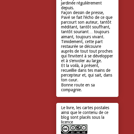
jardinée régulièrement
depuis.
Façon dessin de presse,
Pavé se fait l’écho de ce que
parcourt son auteur, tantôt
méditant, tantôt souffrant,
tantôt souriant… toujours
aimant, toujours vivant.
Timidement, cette part
restaurée se découvre
auprès de tout tout proches
qui l’invitent à se développer
et à s’envoler au large.
Et la voilà, à présent,
recueillie dans tes mains de
percepteur et, qui sait, dans
ton cœur.
Bonne route en sa
compagnie.
Le livre, les cartes postales
ainsi que le contenu de ce
blog sont placés sous la
licence