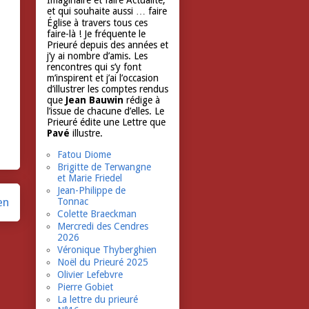
Imaginaire et faire Actualité,
et qui souhaite aussi … faire
Église à travers tous ces
faire-là ! Je fréquente le
Prieuré depuis des années et
j’y ai nombre d’amis. Les
rencontres qui s’y font
m’inspirent et j’ai l’occasion
d’illustrer les comptes rendus
que
Jean Bauwin
rédige à
l’issue de chacune d’elles. Le
Prieuré édite une Lettre que
Pavé
illustre.
Fatou Diome
Brigitte de Terwangne
et Marie Friedel
Jean-Philippe de
en
Tonnac
Colette Braeckman
Mercredi des Cendres
2026
Véronique Thyberghien
Noël du Prieuré 2025
Olivier Lefebvre
Pierre Gobiet
La lettre du prieuré