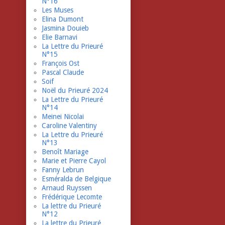
N°16
Les Muses
Elina Dumont
Jasmina Douieb
Elie Barnavi
La Lettre du Prieuré
N°15
François Ost
Pascal Claude
Soif
Noël du Prieuré 2024
La Lettre du Prieuré
N°14
Meinei Nicolai
Caroline Valentiny
La Lettre du Prieuré
N°13
Benoît Mariage
Marie et Pierre Cayol
Fanny Lebrun
Esméralda de Belgique
Arnaud Ruyssen
Frédérique Lecomte
La lettre du Prieuré
N°12
La lettre du Prieuré