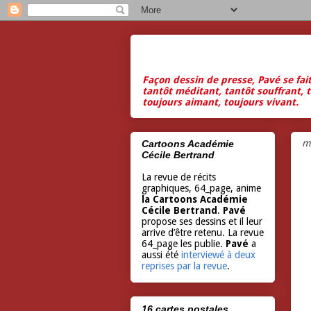
Façon dessin de presse, Pavé se fai
tantôt méditant, tantôt souffrant, t
toujours aimant, toujours vivant.
m
Cartoons Académie
Cécile Bertrand
La revue de récits
graphiques, 64_page, anime
la Cartoons Académie
Cécile Bertrand
.
Pavé
propose ses dessins et il leur
arrive d’être retenu. La revue
64_page les publie.
Pavé
a
aussi été
interviewé à deux
reprises par la revue
.
16 cartes postales