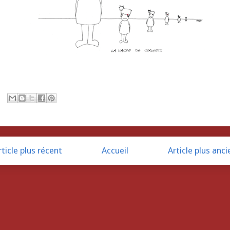
rticle plus récent
Accueil
Article plus anci