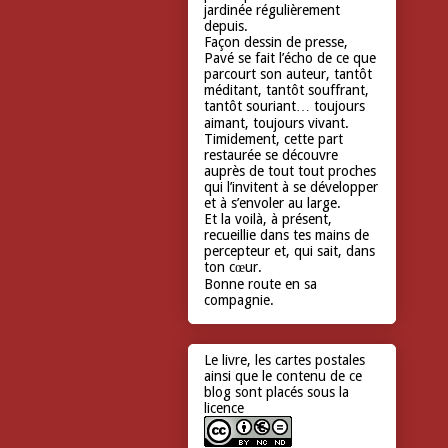
jardinée régulièrement
depuis.
Façon dessin de presse,
Pavé se fait l’écho de ce que
parcourt son auteur, tantôt
méditant, tantôt souffrant,
tantôt souriant… toujours
aimant, toujours vivant.
Timidement, cette part
restaurée se découvre
auprès de tout tout proches
qui l’invitent à se développer
et à s’envoler au large.
Et la voilà, à présent,
recueillie dans tes mains de
percepteur et, qui sait, dans
ton cœur.
Bonne route en sa
compagnie.
Le livre, les cartes postales
ainsi que le contenu de ce
blog sont placés sous la
licence