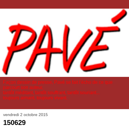
Façon dessin de presse, Pavé se fait l'écho de ce que
parcourt son auteur,
tantôt méditant, tantôt souffrant, tantôt souriant...
toujours aimant, toujours vivant.
vendredi 2 octobre 2015
150629