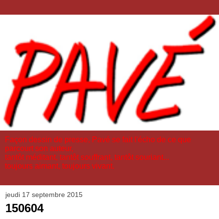
Façon dessin de presse, Pavé se fait l'écho de ce que
parcourt son auteur,
tantôt méditant, tantôt souffrant, tantôt souriant...
toujours aimant, toujours vivant.
jeudi 17 septembre 2015
150604