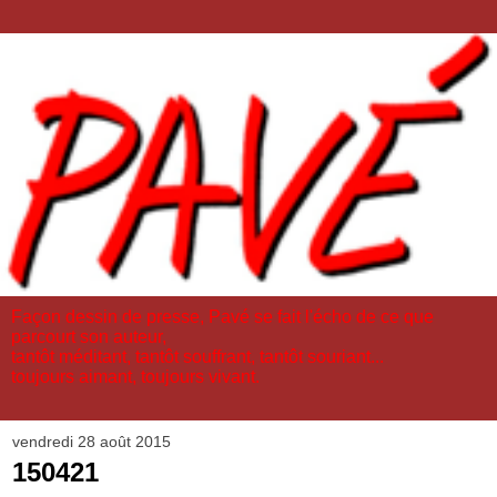
Façon dessin de presse, Pavé se fait l'écho de ce que
parcourt son auteur,
tantôt méditant, tantôt souffrant, tantôt souriant...
toujours aimant, toujours vivant.
vendredi 28 août 2015
150421