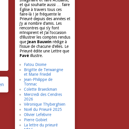
Imaginaire et faire Actualité,
et qui souhaite aussi … faire
Église à travers tous ces
faire-là ! Je fréquente le
Prieuré depuis des années et
j’y ai nombre d’amis. Les
rencontres qui s’y font
m’inspirent et j’ai l’occasion
d’illustrer les comptes rendus
que
Jean Bauwin
rédige à
l’issue de chacune d’elles. Le
Prieuré édite une Lettre que
Pavé
illustre.
Fatou Diome
Brigitte de Terwangne
et Marie Friedel
Jean-Philippe de
en
Tonnac
Colette Braeckman
Mercredi des Cendres
2026
Véronique Thyberghien
Noël du Prieuré 2025
Olivier Lefebvre
Pierre Gobiet
La lettre du prieuré