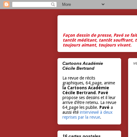
Façon dessin de presse, Pavé se fai
tantôt méditant, tantôt souffrant, t
toujours aimant, toujours vivant.
ve
Cartoons Académie
Cécile Bertrand
La revue de récits
graphiques, 64_page, anime
la Cartoons Académie
Cécile Bertrand
.
Pavé
propose ses dessins et il leur
arrive d’être retenu. La revue
64_page les publie.
Pavé
a
aussi été
interviewé à deux
reprises par la revue
.
16 cartes postales