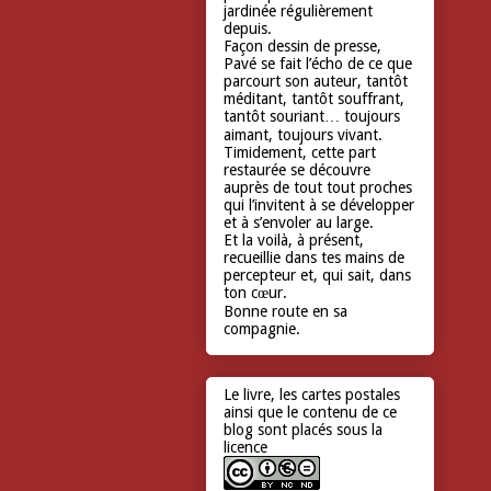
jardinée régulièrement
depuis.
Façon dessin de presse,
Pavé se fait l’écho de ce que
parcourt son auteur, tantôt
méditant, tantôt souffrant,
tantôt souriant… toujours
aimant, toujours vivant.
Timidement, cette part
restaurée se découvre
auprès de tout tout proches
qui l’invitent à se développer
et à s’envoler au large.
Et la voilà, à présent,
recueillie dans tes mains de
percepteur et, qui sait, dans
ton cœur.
Bonne route en sa
compagnie.
Le livre, les cartes postales
ainsi que le contenu de ce
blog sont placés sous la
licence