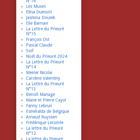
N°16
Les Muses
Elina Dumont
Jasmina Douieb
Elie Barnavi
La Lettre du Prieuré
N°15
François Ost
Pascal Claude
Soif
Noël du Prieuré 2024
La Lettre du Prieuré
N°14
Meinei Nicolai
Caroline Valentiny
La Lettre du Prieuré
N°13
Benoît Mariage
Marie et Pierre Cayol
Fanny Lebrun
Esméralda de Belgique
Arnaud Ruyssen
Frédérique Lecomte
La lettre du Prieuré
N°12
La lettre du Prieuré