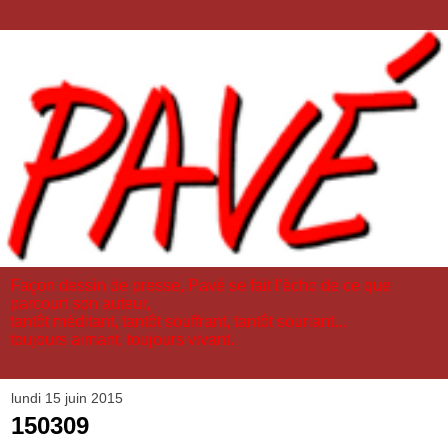
Façon dessin de presse, Pavé se fait l'écho de ce que
parcourt son auteur,
tantôt méditant, tantôt souffrant, tantôt souriant...
toujours aimant, toujours vivant.
lundi 15 juin 2015
150309