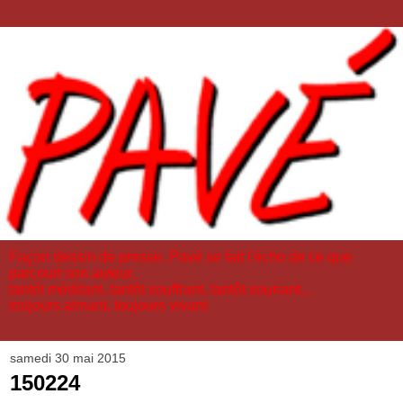
Façon dessin de presse, Pavé se fait l'écho de ce que
parcourt son auteur,
tantôt méditant, tantôt souffrant, tantôt souriant...
toujours aimant, toujours vivant.
samedi 30 mai 2015
150224