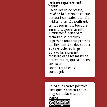
jardinée régulièrement
depuis.
Façon dessin de presse,
Pavé se fait l’écho de ce que
parcourt son auteur, tantôt
méditant, tantôt souffrant,
tantôt souriant… toujours
aimant, toujours vivant.
Timidement, cette part
restaurée se découvre
auprès de tout tout proches
qui l’invitent à se développer
et à s’envoler au large.
Et la voilà, à présent,
recueillie dans tes mains de
percepteur et, qui sait, dans
ton cœur.
Bonne route en sa
compagnie.
Le livre, les cartes postales
ainsi que le contenu de ce
blog sont placés sous la
licence