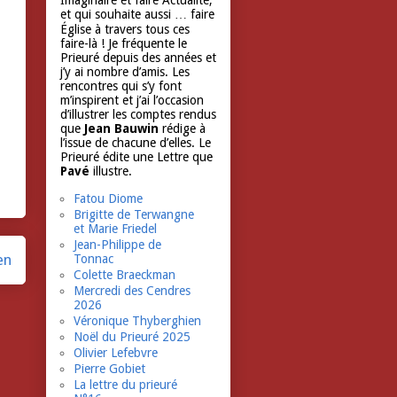
Imaginaire et faire Actualité,
et qui souhaite aussi … faire
Église à travers tous ces
faire-là ! Je fréquente le
Prieuré depuis des années et
j’y ai nombre d’amis. Les
rencontres qui s’y font
m’inspirent et j’ai l’occasion
d’illustrer les comptes rendus
que
Jean Bauwin
rédige à
l’issue de chacune d’elles. Le
Prieuré édite une Lettre que
Pavé
illustre.
Fatou Diome
Brigitte de Terwangne
et Marie Friedel
Jean-Philippe de
en
Tonnac
Colette Braeckman
Mercredi des Cendres
2026
Véronique Thyberghien
Noël du Prieuré 2025
Olivier Lefebvre
Pierre Gobiet
La lettre du prieuré