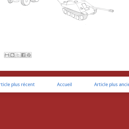
rticle plus récent
Accueil
Article plus anci