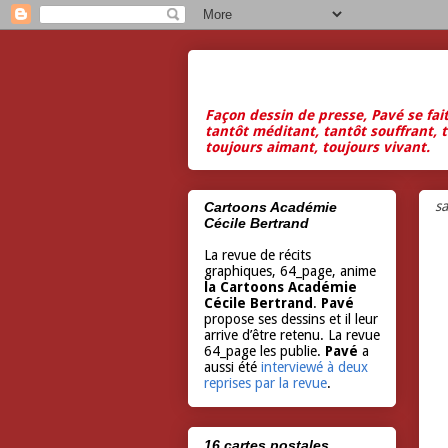
Façon dessin de presse, Pavé se fai
tantôt méditant, tantôt souffrant, t
toujours aimant, toujours vivant.
s
Cartoons Académie
Cécile Bertrand
La revue de récits
graphiques, 64_page, anime
la Cartoons Académie
Cécile Bertrand
.
Pavé
propose ses dessins et il leur
arrive d’être retenu. La revue
64_page les publie.
Pavé
a
aussi été
interviewé à deux
reprises par la revue
.
16 cartes postales