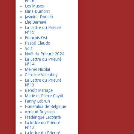
N°16
Les Muses
Elina Dumont
Jasmina Douieb
Elie Barnavi
La Lettre du Prieuré
N°15
François Ost
Pascal Claude
Soif
Noël du Prieuré 2024
La Lettre du Prieuré
N°14
Meinei Nicolai
Caroline Valentiny
La Lettre du Prieuré
N°13
Benoît Mariage
Marie et Pierre Cayol
Fanny Lebrun
Esméralda de Belgique
Arnaud Ruyssen
Frédérique Lecomte
La lettre du Prieuré
N°12
La lettre du Prieuré